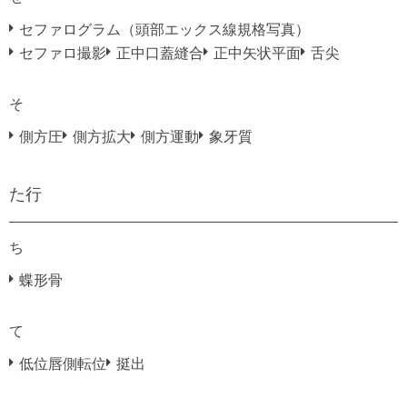
セファログラム（頭部エックス線規格写真）
セファロ撮影
正中口蓋縫合
正中矢状平面
舌尖
そ
側方圧
側方拡大
側方運動
象牙質
た行
ち
蝶形骨
て
低位唇側転位
挺出