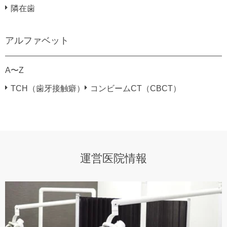
隣在歯
アルファベット
A〜Z
TCH（歯牙接触癖）
コンビームCT（CBCT）
運営医院情報