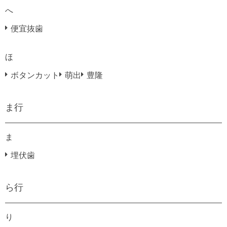
へ
便宜抜歯
ほ
ボタンカット
萌出
豊隆
ま行
ま
埋伏歯
ら行
り