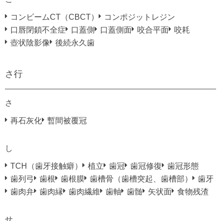
コンビームCT（CBCT）
コンポジットレジン
口唇閉鎖不全症
口蓋側
口蓋側面
咬合平面
咬耗
壺状陰影像
後続永久歯
さ行
さ
再石灰化
暫間被覆冠
し
TCH（歯牙接触癖）
植立
歯冠
歯冠修復
歯冠形態
歯列弓
歯根
歯根膜
歯槽骨（歯槽突起、歯槽部）
歯牙
歯肉弁
歯肉縁
歯肉繊維
歯軸
歯髄
矢状面
食物残渣
せ