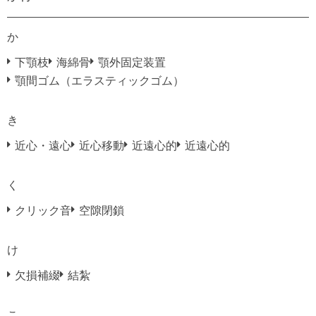
か
下顎枝
海綿骨
顎外固定装置
顎間ゴム（エラスティックゴム）
き
近心・遠心
近心移動
近遠心的
近遠心的
く
クリック音
空隙閉鎖
け
欠損補綴
結紮
こ