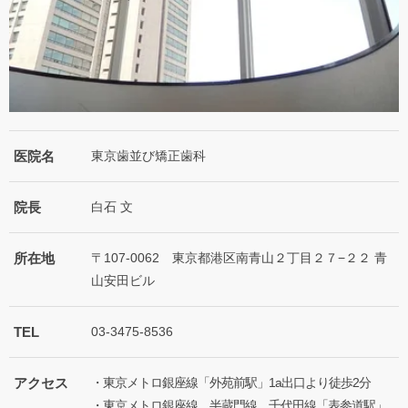
医院名
東京歯並び矯正歯科
院長
白石 文
所在地
〒107-0062 東京都港区南青山２丁目２７−２２ 青
山安田ビル
TEL
03-3475-8536
アクセス
・東京メトロ銀座線「外苑前駅」1a出口より徒歩2分
・東京メトロ銀座線、半蔵門線、千代田線「表参道駅」