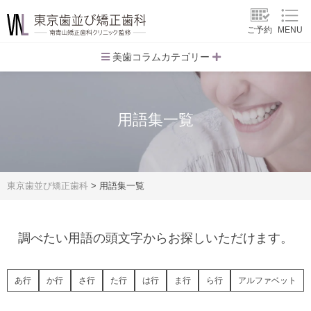
ご予約
MENU
美歯コラムカテゴリー
用語集一覧
東京歯並び矯正歯科
>
用語集一覧
調べたい用語の頭文字からお探しいただけます。
あ行
か行
さ行
た行
は行
ま行
ら行
アルファベット